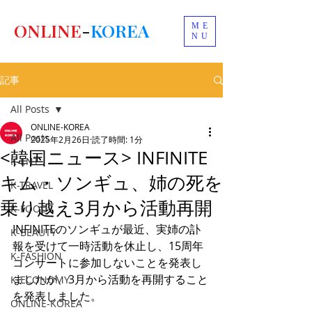
ONLINE
-
KOREA
ME
NU
記事
All Posts
ONLINE-KOREA
All Posts
2025年2月26日
読了時間: 1分
<韓国ニュース> INFINITE
K-ENT
キム・ソンギュ、姉の死を
K-TRAVEL
乗り越え3月から活動再開
K-FOODS
INFINITEのソンギュが最近、実姉の訃
K-BEAUTY
報を受けて一時活動を休止し、15周年
K-FASHION
コンサートに参加しないことを発表し
ましたが、3月から活動を再開すること
K-ECONOMY
を発表しました。
ONLINE-KOREA