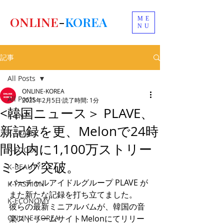
ONLINE
-
KOREA
ME
NU
記事
All Posts
ONLINE-KOREA
All Posts
2025年2月5日
読了時間: 1分
<韓国ニュース＞ PLAVE、
K-ENT
新記録を更、Melonで24時
K-TRAVEL
間以内に1,100万ストリー
K-FOODS
ミング突破。
K-BEAUTY
バーチャルアイドルグループ PLAVE が
K-FASHION
また新たな記録を打ち立てました。
K-ECONOMY
彼らの最新ミニアルバムが、韓国の音
ONLINE-KOREA
楽ストリームサイトMelonにてリリー