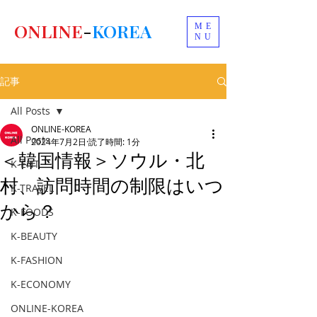
ONLINE
-
KOREA
ME
NU
記事
All Posts
ONLINE-KOREA
All Posts
2024年7月2日
読了時間: 1分
＜韓国情報＞ソウル・北
K-ENT
村、訪問時間の制限はいつ
K-TRAVEL
から？
K-FOODS
K-BEAUTY
K-FASHION
K-ECONOMY
ONLINE-KOREA