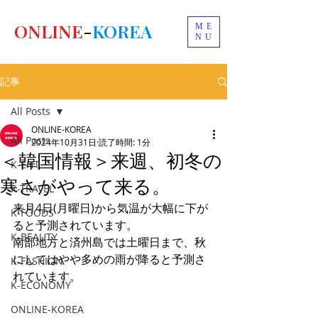
ONLINE
-
KOREA
ME
NU
記事
All Posts
ONLINE-KOREA
All Posts
2024年10月31日
読了時間: 1分
＜韓国情報＞来週、初冬の
K-ENT
寒さがやって来る。
K-TRAVEL
来月4日(月曜日)から気温が大幅に下が
K-FOODS
ると予測されています。
K-BEAUTY
南部地方と済州島では土曜日まで、秋
にしてはやや多めの雨が降ると予測さ
K-FASHION
れています。
K-ECONOMY
ONLINE-KOREA