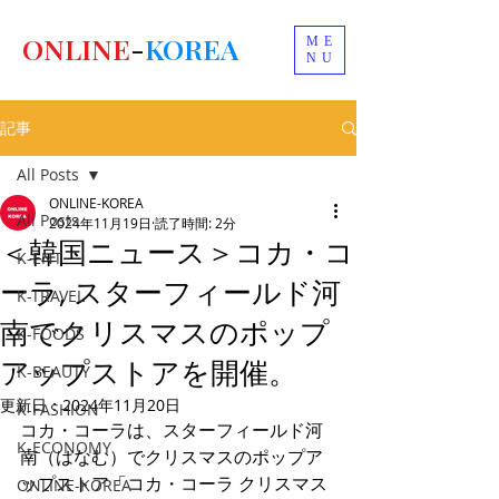
ONLINE
-
KOREA
ME
NU
記事
All Posts
ONLINE-KOREA
All Posts
2024年11月19日
読了時間: 2分
＜韓国ニュース＞コカ・コ
K-ENT
ーラ, スターフィールド河
K-TRAVEL
南でクリスマスのポップ
K-FOODS
アップストアを開催。
K-BEAUTY
更新日：
2024年11月20日
K-FASHION
コカ・コーラは、スターフィールド河
K-ECONOMY
南（はなむ）でクリスマスのポップア
ップストア「コカ・コーラ クリスマス
ONLINE-KOREA