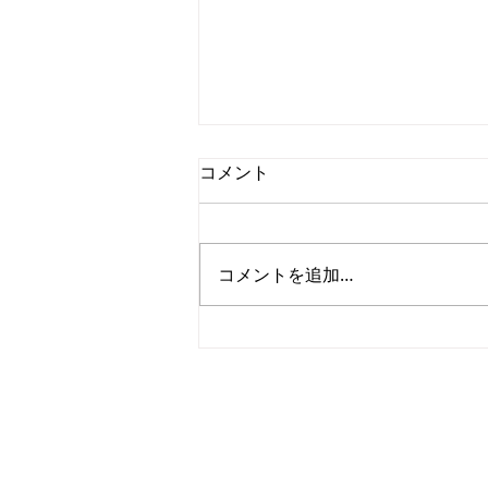
コメント
コメントを追加…
ONLINE-KOREA、ソウル市支
援の業務スペースにて新たな
ONLINE-KOREA
CEO: Nam Yeonjae
飛躍をスタートします
Address: 7F, 7-12, Nohae-ro 65-gi
Email:
contact@online-korea.com
No Email Collection
Privacy Policy