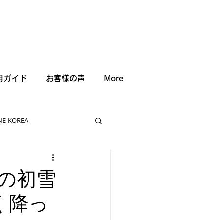
用ガイド
お客様の声
More
NE-KOREA
の初雪
く降っ