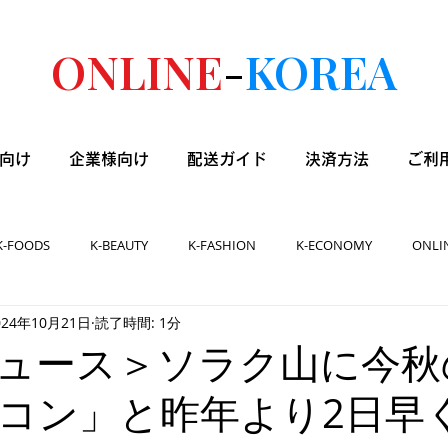
ONLINE
-
KOREA
向け
企業様向け
配送ガイド
決済方法
ご利
K-FOODS
K-BEAUTY
K-FASHION
K-ECONOMY
ONLI
024年10月21日
読了時間: 1分
ュース＞ソラク山に今秋
コン」と昨年より2日早