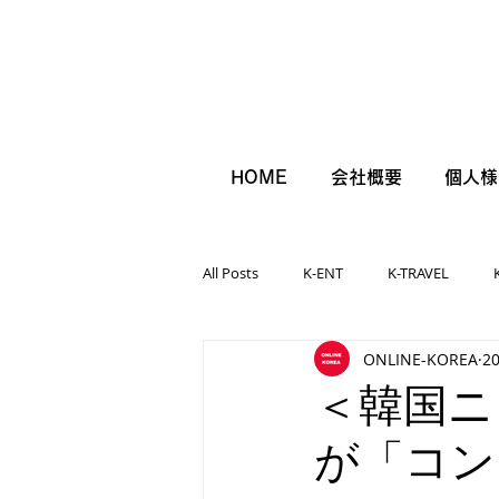
HOME
会社概要
個人様
All Posts
K-ENT
K-TRAVEL
ONLINE-KOREA
2
＜韓国ニ
が「コン