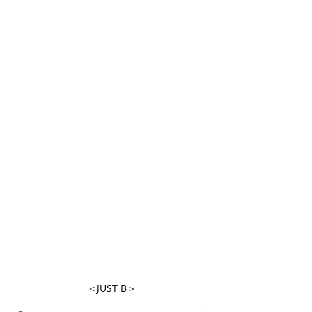
＜JUST B＞