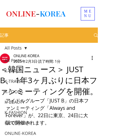
ONLINE
-
KOREA
ME
NU
記事
All Posts
ONLINE-KOREA
All Posts
2025年2月3日
読了時間: 1分
＜韓国ニュース＞ JUST
K-ENT
B、 1年3ヶ月ぶりに日本フ
K-TRAVEL
ァンミーティングを開催。
K-FOODS
アイドルグループ「JUST B」の日本フ
K-BEAUTY
ァンミーティング「Always and 
K-FASHION
Forever」が、22日に東京、24日に大
阪で開催されます。
K-ECONOMY
ONLINE-KOREA