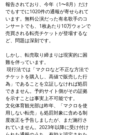
報告されており、今年（1〜8月）だけ
でもすでに1020件の通報が寄せられて
います。無料公演だった有名歌手のコ
ンサートでも、1枚あたり10万ウォンで
売買される転売チケットが登場するな
ど、問題は深刻です。
しかし、転売取り締まりは現実的に困
難を伴っています。
 現行法では「マクロなど不正な方法で
チケットを購入し、高値で販売した行
為」であることを立証しなければ処罰
できません。予約サイト側がその証拠
を示すことは事実上不可能です。
文化体育観光部は昨年、「マクロを使
用しない転売」も処罰対象に含める制
度改正を予告しましたが、まだ施行さ
れていません。2023年以降に受け付け
られた通報のうち、有効と認定された