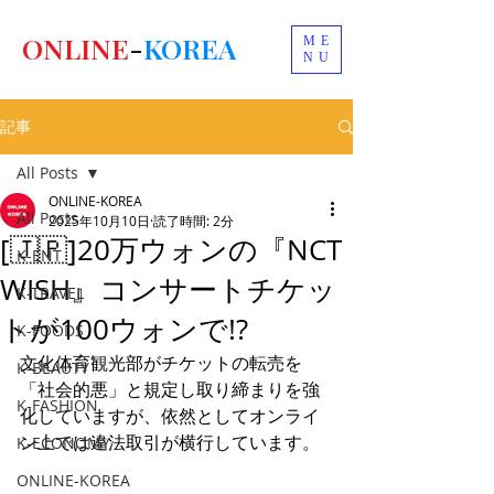
ONLINE
-
KOREA
ME
NU
記事
All Posts
ONLINE-KOREA
All Posts
2025年10月10日
読了時間: 2分
[🇯🇵]20万ウォンの『NCT
K-ENT
WISH』コンサートチケッ
K-TRAVEL
トが100ウォンで!?
K-FOODS
文化体育観光部がチケットの転売を
K-BEAUTY
「社会的悪」と規定し取り締まりを強
K-FASHION
化していますが、依然としてオンライ
ン上では違法取引が横行しています。
K-ECONOMY
ONLINE-KOREA