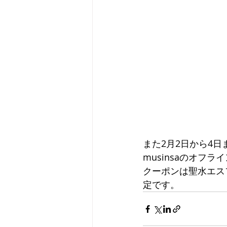
また2月2日から4
musinsaのオフ
クーポンは聖水エスフ
定です。