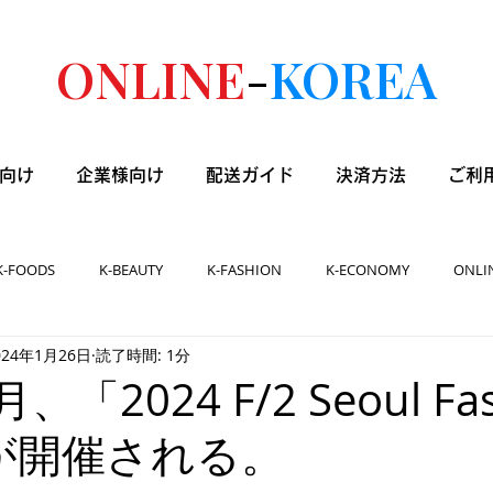
ONLINE
-
KOREA
向け
企業様向け
配送ガイド
決済方法
ご利
K-FOODS
K-BEAUTY
K-FASHION
K-ECONOMY
ONLI
024年1月26日
読了時間: 1分
、「2024 F/2 Seoul Fa
」が開催される。