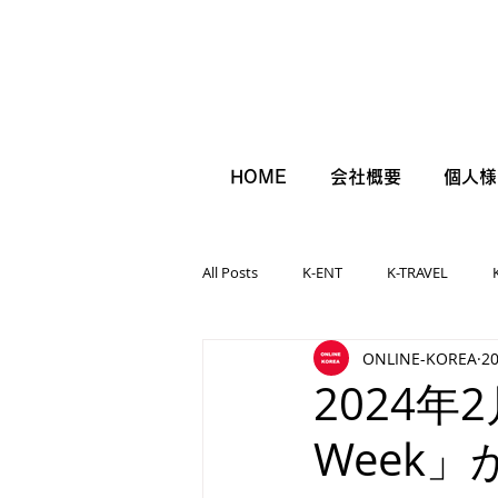
HOME
会社概要
個人様
All Posts
K-ENT
K-TRAVEL
ONLINE-KOREA
2
2024年2月
Week