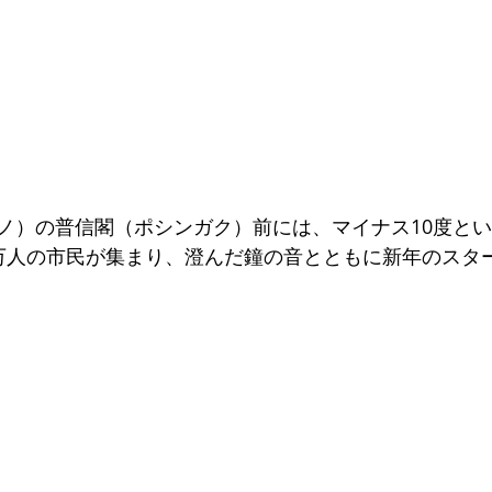
ノ）の普信閣（ポシンガク）前には、マイナス10度と
万人の市民が集まり、澄んだ鐘の音とともに新年のスタ