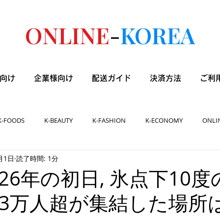
ONLINE
-
KOREA
向け
企業様向け
配送ガイド
決済方法
ご利
K-FOODS
K-BEAUTY
K-FASHION
K-ECONOMY
ONLI
月1日
読了時間: 1分
 2026年の初日, 氷点下10
3万人超が集結した場所