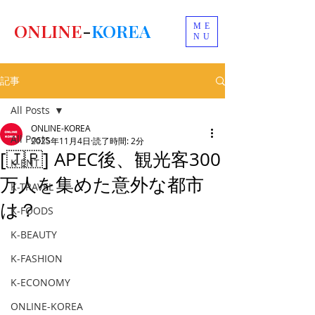
ONLINE
-
KOREA
ME
NU
記事
All Posts
ONLINE-KOREA
All Posts
2025年11月4日
読了時間: 2分
[🇯🇵] APEC後、観光客300
K-ENT
万人を集めた意外な都市
K-TRAVEL
は？
K-FOODS
K-BEAUTY
K-FASHION
K-ECONOMY
ONLINE-KOREA