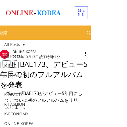
ONLINE
-
KOREA
ME
NU
記事
All Posts
ONLINE-KOREA
All Posts
2025年10月13日
読了時間: 1分
[🇯🇵]BAE173、デビュー5
K-ENT
年目で初のフルアルバム
K-TRAVEL
を発表
K-FOODS
グループBAE173がデビュー5年目にし
K-BEAUTY
て、ついに初のフルアルバムをリリー
K-FASHION
スします。
K-ECONOMY
ONLINE-KOREA