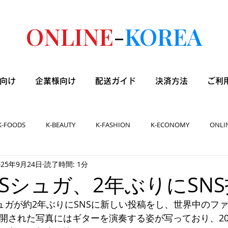
ONLINE
-
KOREA
向け
企業様向け
配送ガイド
決済方法
ご利
K-FOODS
K-BEAUTY
K-FASHION
K-ECONOMY
ONLI
025年9月24日
読了時間: 1分
] BTSシュガ、2年ぶりにSN
シュガが約2年ぶりにSNSに新しい投稿をし、世界中のフ
公開された写真にはギターを演奏する姿が写っており、20