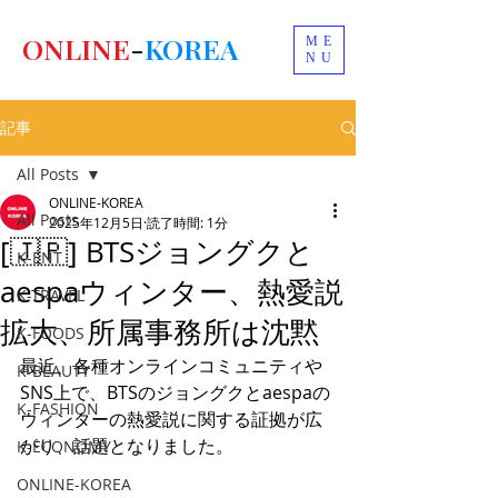
ONLINE
-
KOREA
ME
NU
記事
All Posts
ONLINE-KOREA
All Posts
2025年12月5日
読了時間: 1分
[🇯🇵] BTSジョングクと
K-ENT
aespaウィンター、熱愛説
K-TRAVEL
拡大、所属事務所は沈黙
K-FOODS
最近、各種オンラインコミュニティや
K-BEAUTY
SNS上で、BTSのジョングクとaespaの
K-FASHION
ウィンターの熱愛説に関する証拠が広
がり、話題となりました。
K-ECONOMY
ONLINE-KOREA