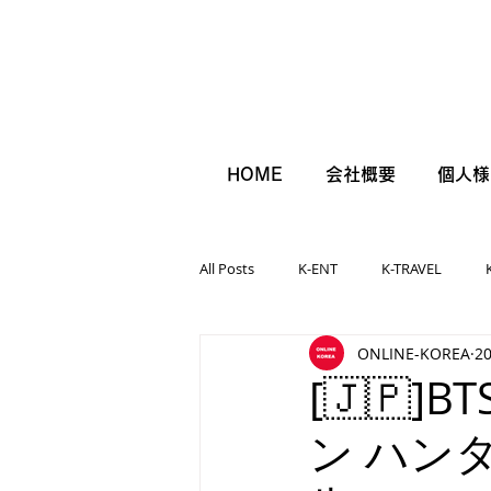
HOME
会社概要
個人様
All Posts
K-ENT
K-TRAVEL
ONLINE-KOREA
2
[🇯🇵]
ン ハン