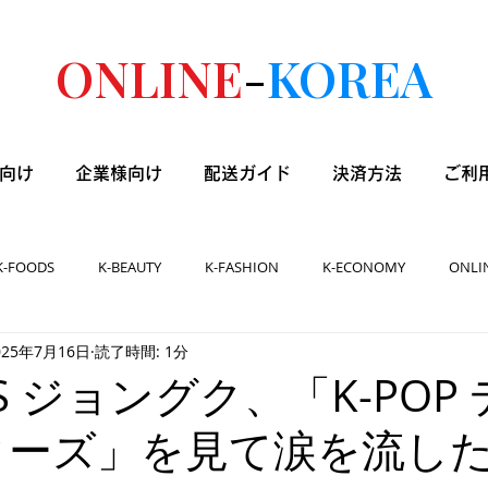
ONLINE
-
KOREA
向け
企業様向け
配送ガイド
決済方法
ご利
K-FOODS
K-BEAUTY
K-FASHION
K-ECONOMY
ONLI
025年7月16日
読了時間: 1分
BTS ジョングク、「K-POP
ターズ」を見て涙を流し