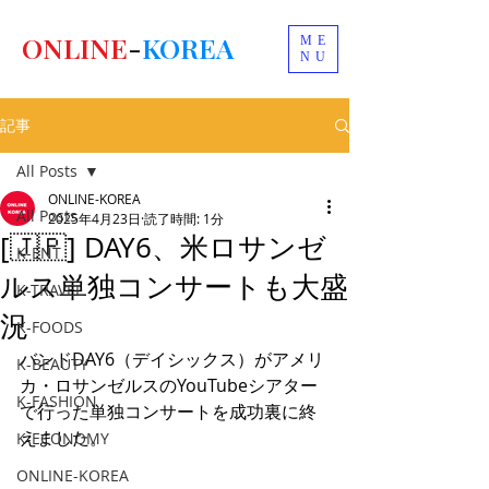
ONLINE
-
KOREA
ME
NU
記事
All Posts
ONLINE-KOREA
All Posts
2025年4月23日
読了時間: 1分
[🇯🇵] DAY6、米ロサンゼ
K-ENT
ルス単独コンサートも大盛
K-TRAVEL
況
K-FOODS
バンドDAY6（デイシックス）がアメリ
K-BEAUTY
カ・ロサンゼルスのYouTubeシアター
K-FASHION
で行った単独コンサートを成功裏に終
えました。
K-ECONOMY
ONLINE-KOREA