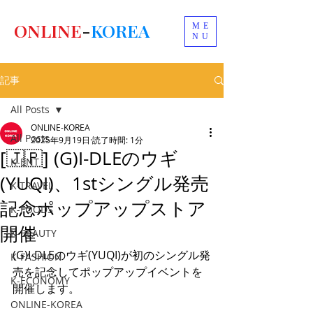
ONLINE
-
KOREA
ME
NU
記事
All Posts
ONLINE-KOREA
All Posts
2025年9月19日
読了時間: 1分
[🇯🇵] (G)I-DLEのウギ
K-ENT
(YUQI)、1stシングル発売
K-TRAVEL
記念ポップアップストア
K-FOODS
開催
K-BEAUTY
(G)I-DLEのウギ(YUQI)が初のシングル発
K-FASHION
売を記念してポップアップイベントを
K-ECONOMY
開催します。
ONLINE-KOREA