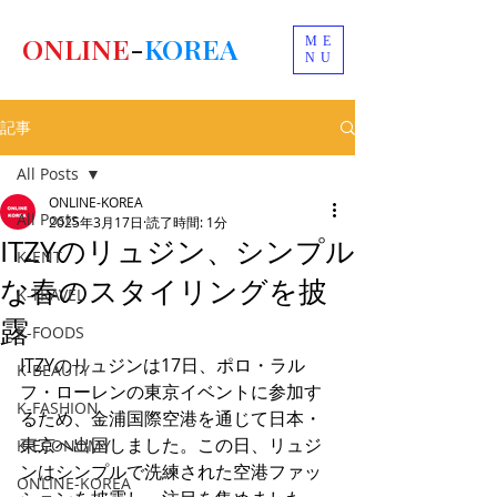
ONLINE
-
KOREA
ME
NU
記事
All Posts
ONLINE-KOREA
All Posts
2025年3月17日
読了時間: 1分
ITZYのリュジン、シンプル
K-ENT
な春のスタイリングを披
K-TRAVEL
露
K-FOODS
ITZYのリュジンは17日、ポロ・ラル
K-BEAUTY
フ・ローレンの東京イベントに参加す
K-FASHION
るため、金浦国際空港を通じて日本・
東京へ出国しました。この日、リュジ
K-ECONOMY
ンはシンプルで洗練された空港ファッ
ONLINE-KOREA