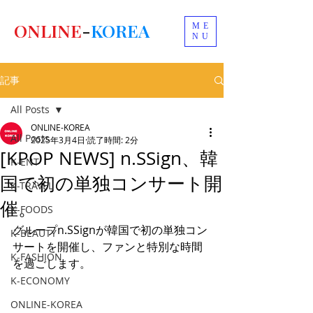
ONLINE
-
KOREA
ME
NU
記事
All Posts
ONLINE-KOREA
All Posts
2025年3月4日
読了時間: 2分
[KPOP NEWS] n.SSign、韓
K-ENT
国で初の単独コンサート開
K-TRAVEL
催。
K-FOODS
グループn.SSignが韓国で初の単独コン
K-BEAUTY
サートを開催し、ファンと特別な時間
K-FASHION
を過ごします。
K-ECONOMY
ONLINE-KOREA