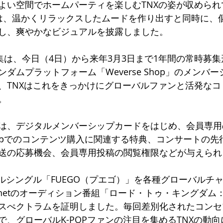
よい空間でホームパーティを楽しむTNXの姿が収められ
は、温かくリラックスしたムードを作り出すと同時に、
し、爽やかなビジュアルを披露しました。
募集は、今日（4日）から来年3月3日まで1年間の常時募
ダムプラットフォーム「Weverse Shop」のメンバ
、TNXはこれをきっかけにグローバルファンと活発なコ
。
は、デジタルメンバーシップカードをはじめ、会員専用
 Shopでのコンテンツ購入に関連する特典、コンサートの
送の応募機会、会員専用投稿の閲覧権限などが与えられ
タルシングル「FUEGO（プエゴ）」を各種グローバルチ
etのオーディション番組「ロード・トゥ・キングダム：ACE
スぺクトラムを証明しました。毎回差別化されたコンセ
で、グローバルK-POPファンの注目を集めるTNXの動