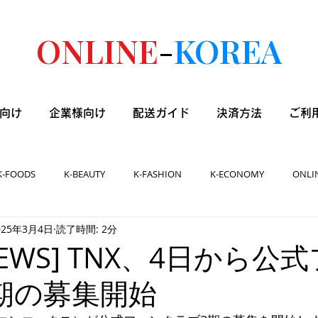
ONLINE
-
KOREA
向け
企業様向け
配送ガイド
決済方法
ご利
K-FOODS
K-BEAUTY
K-FASHION
K-ECONOMY
ONLI
025年3月4日
読了時間: 2分
 NEWS] TNX、4日から公
期の募集開始