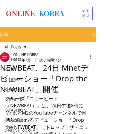
ONLINE
-
KOREA
ME
NU
記事
All Posts
ONLINE-KOREA
All Posts
2025年3月11日
読了時間: 1分
NEWBEAT、24日 Mnetデ
K-ENT
ビューショー「Drop the
K-TRAVEL
NEWBEAT」開催
K-FOODS
グループ「ニュービート
K-BEAUTY
（NEWBEAT）」は、24日午後8時に
K-FASHION
MnetとM2のYouTubeチャンネルで同
時放送されるデビューショー「Drop 
K-ECONOMY
the NEWBEAT」（ドロップ・ザ・ニュ
ONLINE-KOREA