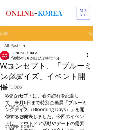
ONLINE
-
KOREA
ME
NU
記事
All Posts
ONLINE-KOREA
All Posts
2025年3月24日
読了時間: 1分
Wコンセプト、「ブルーミ
K-ENT
ングデイズ」イベント開
K-TRAVEL
催
K-FOODS
Wコンセプトは、春の訪れを記念し
K-BEAUTY
て、来月6日まで特別企画展「ブルーミ
K-FASHION
ングデイズ（Blooming Days）」を開
催すると発表しました。今回のイベン
K-ECONOMY
トは、アウトドア活動やデートの需要
ONLINE-KOREA