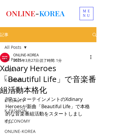
ONLINE
-
KOREA
ME
NU
記事
All Posts
ONLINE-KOREA
All Posts
2025年3月27日
読了時間: 1分
Xdinary Heroes
K-ENT
「Beautiful Life」で音楽番
K-TRAVEL
組活動本格化
K-FOODS
JYPエンターテインメントのXdinary 
K-BEAUTY
Heroesが新曲「Beautiful Life」で本格
K-FASHION
的な音楽番組活動をスタートしまし
た。
K-ECONOMY
ONLINE-KOREA