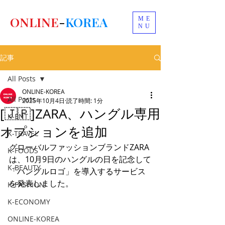
ONLINE
-
KOREA
ME
NU
記事
All Posts
ONLINE-KOREA
All Posts
2025年10月4日
読了時間: 1分
[🇯🇵]ZARA、ハングル専用
K-ENT
オプションを追加
K-TRAVEL
グローバルファッションブランドZARA
K-FOODS
は、10月9日のハングルの日を記念して
K-BEAUTY
「ハングルロゴ」を導入するサービス
を発表しました。
K-FASHION
K-ECONOMY
ONLINE-KOREA