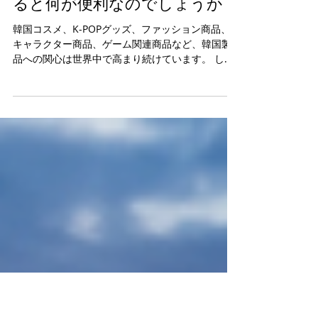
6月25日
韓国購入代行サービスを利用す
ると何が便利なのでしょうか？
韓国コスメ、K-POPグッズ、ファッション商品、
キャラクター商品、ゲーム関連商品など、韓国製
品への関心は世界中で高まり続けています。 しか
し、海外にお住まいのお客様が韓国の商品を直接
購入しようとすると、思った以上に多くの困難に
直面することがあります。 決済ができない場合
や、海外配送に対応していない場合、韓国語のみ
で運営されているショッピングサイトも少なくあ
りません。 こうした問題を解決する方法の一つ
が、ONLINE-KOREAの購入代行サービスです。 今
回は、韓国購入代行サービスを利用するとどのよ
うな点が便利なのかをご紹介いたします。 1. 海外
発行のカードで決済できなくても購入できます 一
部の韓国ショッピングサイトでは、海外発行のク
レジットカードに対応していない場合や、韓国国
内で発行されたカードのみ利用可能な場合があり