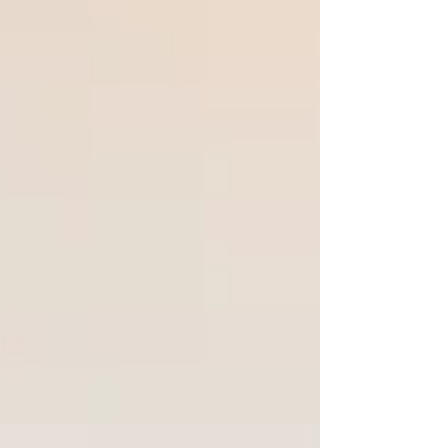
向け中心に事業を展開している企業の場合、海外
バイヤーが直接情報を見つけることが難しいケー
スも少なくありません。 韓国ソーシング代行サー
ビスをご利用いただくことで、ご希望の製品カテ
ゴリーに合