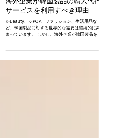
6月26日
海外企業が韓国製品の輸入代行
サービスを利用すべき理由
K-Beauty、K-POP、ファッション、生活用品な
ど、韓国製品に対する世界的な需要は継続的に高
まっています。 しかし、海外企業が韓国製品を直
接調達したり、取引先を開拓したりすることは、
思った以上に簡単ではありません。言語の問題、
サプライヤーの探索、見積依頼、サンプルの確
保、注文管理、国際輸送の準備など、さまざまな
業務が必要となり、現地ネットワークがない場合
は多くの時間とコストがかかることがあります。
このような課題を解決する方法の一つが、韓国現
地の輸入代行サービスです。 今回は、海外企業が
韓国製品ソーシング代行サービスを利用すること
でどのようなメリットがあるのかをご紹介いたし
ます。 1. 韓国商品のサプライヤーや製品をより効
率的に探すことができます 海外企業が韓国市場で
適切なサプライヤーを見つけるためには、多くの
時間と労力が必要です。 特に中小メーカーや国内