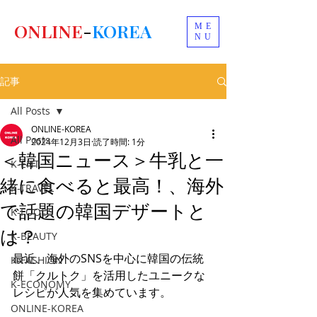
ONLINE
-
KOREA
ME
NU
記事
All Posts
ONLINE-KOREA
All Posts
2024年12月3日
読了時間: 1分
＜韓国ニュース＞牛乳と一
K-ENT
緒に食べると最高！、海外
K-TRAVEL
で話題の韓国デザートと
K-FOODS
は？
K-BEAUTY
最近、海外のSNSを中心に韓国の伝統
K-FASHION
餅「クルトク」を活用したユニークな
K-ECONOMY
レシピが人気を集めています。
ONLINE-KOREA