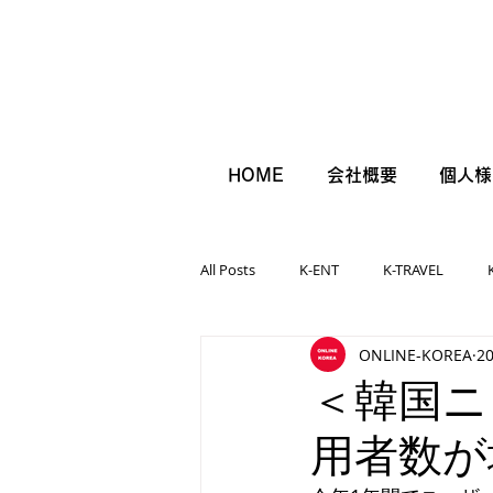
HOME
会社概要
個人様
All Posts
K-ENT
K-TRAVEL
ONLINE-KOREA
2
＜韓国ニ
用者数が