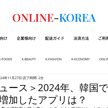
ONLINE
-
KOREA
向け
企業様向け
配送ガイド
決済方法
ご利
K-FOODS
K-BEAUTY
K-FASHION
K-ECONOMY
ONLI
024年11月27日
読了時間: 2分
ュース＞2024年、韓国
増加したアプリは？