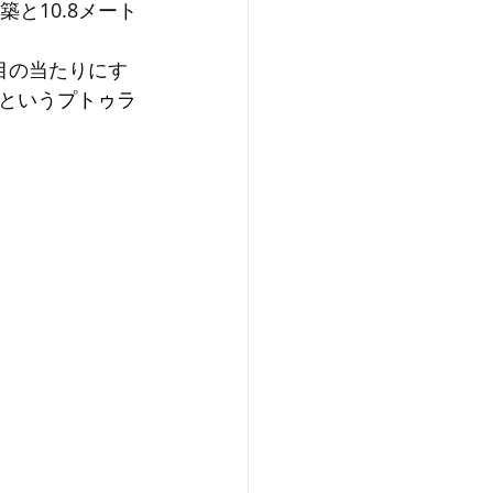
と10.8メート
目の当たりにす
という
プトゥラ