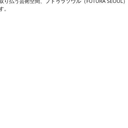
取り払う芸術空間、
プトゥラソウル（
FUTURA SEOU
す。