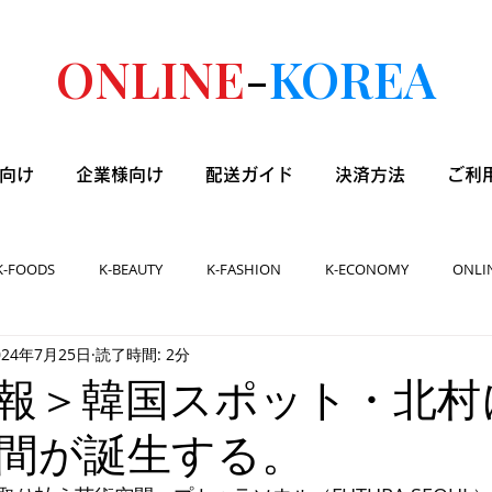
ONLINE
-
KOREA
向け
企業様向け
配送ガイド
決済方法
ご利
K-FOODS
K-BEAUTY
K-FASHION
K-ECONOMY
ONLI
024年7月25日
読了時間: 2分
報＞韓国スポット・北村
間が誕生する。