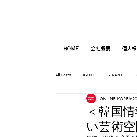
HOME
会社概要
個人様
All Posts
K-ENT
K-TRAVEL
ONLINE-KOREA
2
＜韓国情
い芸術空