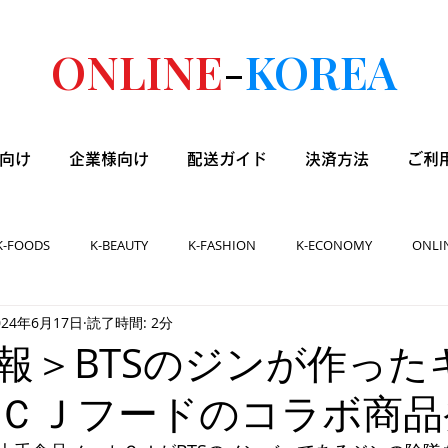
ONLINE
-
KOREA
向け
企業様向け
配送ガイド
決済方法
ご利
K-FOODS
K-BEAUTY
K-FASHION
K-ECONOMY
ONLI
024年6月17日
読了時間: 2分
報＞BTSのジンが作った
ＣＪフードのコラボ商品