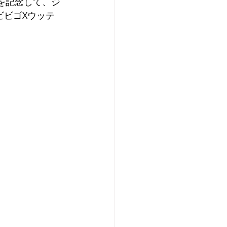
を記念して、ジ
ビビゴ
Xウッテ