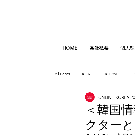
HOME
会社概要
個人様
All Posts
K-ENT
K-TRAVEL
ONLINE-KOREA
2
＜韓国情
クターと