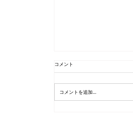
コメント
コメントを追加…
ONLINE-KOREA、ソウル市支
援の業務スペースにて新たな
ONLINE-KOREA
CEO: Nam Yeonjae
飛躍をスタートします
Address: 7F, 7-12, Nohae-ro 65-gi