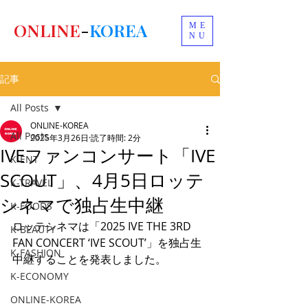
ONLINE
-
KOREA
ME
NU
記事
All Posts
ONLINE-KOREA
All Posts
2025年3月26日
読了時間: 2分
IVEファンコンサート「IVE
K-ENT
SCOUT」、4月5日ロッテ
K-TRAVEL
シネマで独占生中継
K-FOODS
ロッテシネマは「2025 IVE THE 3RD 
K-BEAUTY
FAN CONCERT ‘IVE SCOUT’」を独占生
K-FASHION
中継することを発表しました。
K-ECONOMY
ONLINE-KOREA