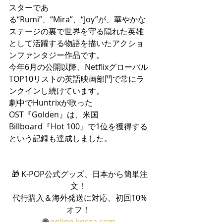
スターであ
る“Rumi”、“Mira”、“Joy”が、華やかな
ステージの裏で世界を守る隠れた英雄
として活躍する物語を描いたアクショ
ンファンタジー作品です。
今年6月の公開以降、Netflixグローバル
TOP10リストの英語映画部門で常にラ
ンクインし続けています。
劇中でHuntrixが歌った
OST『Golden』は、米国
Billboard『Hot 100』で1位を獲得する
という記録も達成しました。
🎁 K-POP公式グッズ、日本から簡単注
文！ 
代行購入＆海外発送に対応、初回10%
オフ！ 
🌐 
online-korea.com