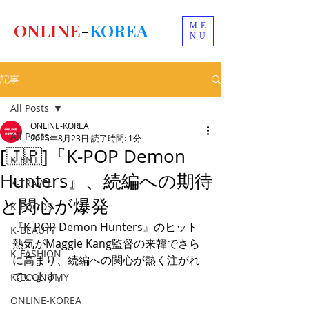
ONLINE
-
KOREA
ME
NU
記事
All Posts
ONLINE-KOREA
All Posts
2025年8月23日
読了時間: 1分
[🇯🇵]『K-POP Demon
K-ENT
Hunters』、続編への期待
K-TRAVEL
と関心が爆発
K-FOODS
『K-POP Demon Hunters』のヒット
K-BEAUTY
熱気がMaggie Kang監督の来韓でさら
K-FASHION
に高まり、続編への関心が熱く注がれ
ています。
K-ECONOMY
ONLINE-KOREA