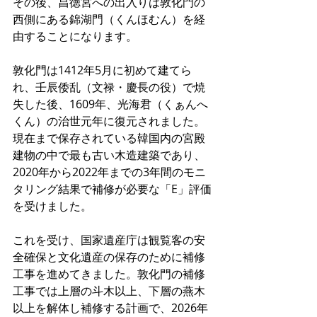
その後、昌徳宮への出入りは敦化門の
西側にある錦湖門（くんほむん）を経
由することになります。
敦化門は1412年5月に初めて建てら
れ、壬辰倭乱（文禄・慶長の役）で焼
失した後、1609年、光海君（くぁんへ
くん）の治世元年に復元されました。
現在まで保存されている韓国内の宮殿
建物の中で最も古い木造建築であり、
2020年から2022年までの3年間のモニ
タリング結果で補修が必要な「E」評価
を受けました。
これを受け、国家遺産庁は観覧客の安
全確保と文化遺産の保存のために補修
工事を進めてきました。敦化門の補修
工事では上層の斗木以上、下層の燕木
以上を解体し補修する計画で、2026年