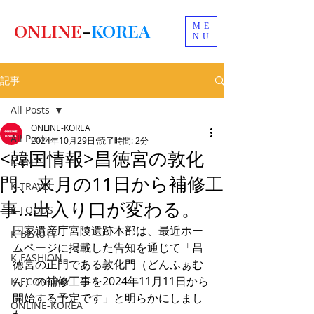
ONLINE
-
KOREA
ME
NU
記事
All Posts
ONLINE-KOREA
All Posts
2024年10月29日
読了時間: 2分
<韓国情報>昌徳宮の敦化
K-ENT
門、来月の11日から補修工
K-TRAVEL
事...出入り口が変わる。
K-FOODS
国家遺産庁宮陵遺跡本部は、最近ホー
K-BEAUTY
ムページに掲載した告知を通じて「昌
K-FASHION
徳宮の正門である敦化門（どんふぁむ
ん）の補修工事を2024年11月11日から
K-ECONOMY
開始する予定です」と明らかにしまし
ONLINE-KOREA