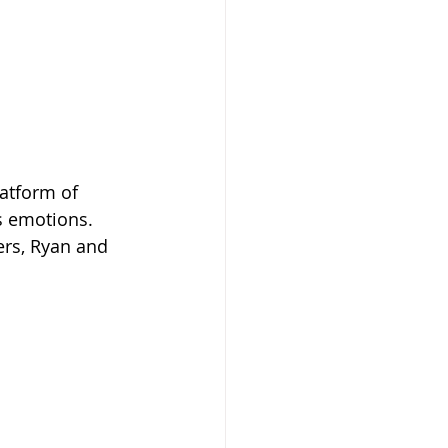
latform of 
s emotions. 
ers, Ryan and 