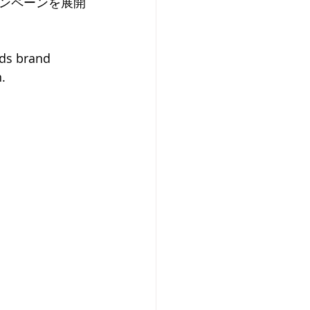
ンペーンを展開
nds brand 
.