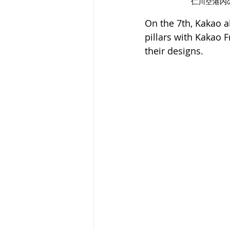
仁川空港内
On the 7th, Kakao a
pillars with Kakao 
their designs.