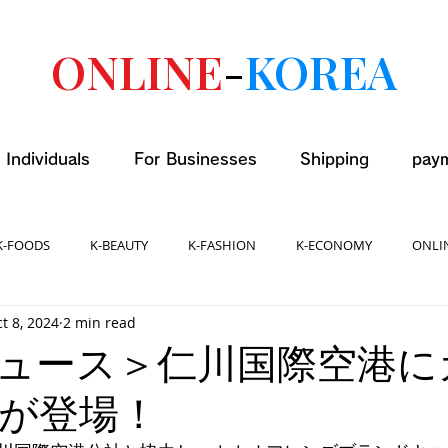
ONLINE
-
KOREA
 Individuals
For Businesses
Shipping
pay
K-FOODS
K-BEAUTY
K-FASHION
K-ECONOMY
ONLI
t 8, 2024
2 min read
ュース＞仁川国際空港に
が登場！