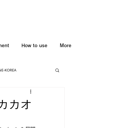
ment
How to use
More
NE-KOREA
カカオ