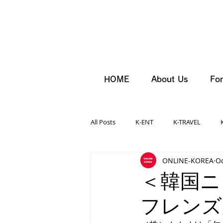
HOME
About Us
For
All Posts
K-ENT
K-TRAVEL
ONLINE-KOREA
Oc
＜韓国ニ
フレンズ