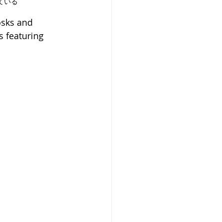
ている
osks and 
s featuring 