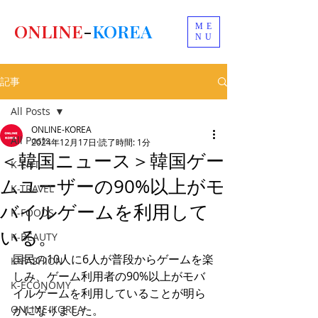
ONLINE
-
KOREA
ME
NU
記事
All Posts
ONLINE-KOREA
All Posts
2024年12月17日
読了時間: 1分
＜韓国ニュース＞韓国ゲー
K-ENT
ムユーザーの90%以上がモ
K-TRAVEL
バイルゲームを利用して
K-FOODS
いる。
K-BEAUTY
国民の10人に6人が普段からゲームを楽
K-FASHION
しみ、ゲーム利用者の90%以上がモバ
K-ECONOMY
イルゲームを利用していることが明ら
ONLINE-KOREA
かになりました。