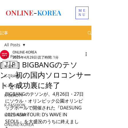
ONLINE
-
KOREA
ME
NU
記事
All Posts
ONLINE-KOREA
All Posts
2025年4月29日
読了時間: 1分
[🇯🇵] BIGBANGのテソ
K-ENT
ン、初の国内ソロコンサー
K-TRAVEL
トを成功裏に終了
K-FOODS
BIGBANGのテソンが、4月26日・27日
K-BEAUTY
にソウル・オリンピック公園オリンピ
K-FASHION
ックホールで開催された『DAESUNG 
2025 ASIA TOUR: D’s WAVE IN 
K-ECONOMY
SEOUL』を大盛況のうちに終えまし
ONLINE-KOREA