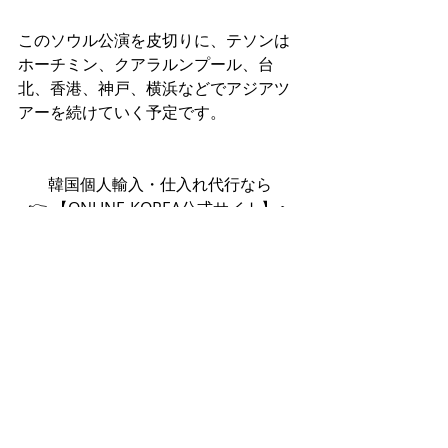
このソウル公演を皮切りに、テソンは
ホーチミン、クアラルンプール、台
北、香港、神戸、横浜などでアジアツ
アーを続けていく予定です。
韓国個人輸入・仕入れ代行なら
👉 【ONLINE-KOREA公式サイト】へ
🎉初回限定！代行手数料10%オフキャ
ンペーン開催中！✨
K-ENT
最新記事
すべて表示