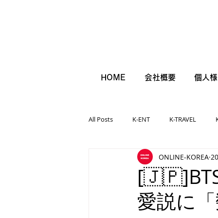
HOME
会社概要
個人様
All Posts
K-ENT
K-TRAVEL
ONLINE-KOREA
2
[🇯🇵
愛説に「