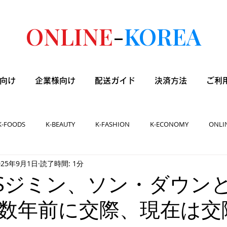
ONLINE
-
KOREA
向け
企業様向け
配送ガイド
決済方法
ご利
K-FOODS
K-BEAUTY
K-FASHION
K-ECONOMY
ONLI
025年9月1日
読了時間: 1分
]BTSジミン、ソン・ダウン
数年前に交際、現在は交