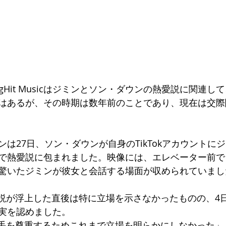
igHit Musicはジミンとソン・ダウンの熱愛説に関連
はあるが、その時期は数年前のことであり、現在は交際
は27日、ソン・ダウンが自身のTikTokアカウントに
で熱愛説に包まれました。映像には、エレベーター前で
驚いたジミンが彼女と会話する場面が収められていまし
icは熱愛説が浮上した直後は特に立場を示さなかったものの、
実を認めました。
icは「相手を尊重するためこれまで立場を明らかにしなかった