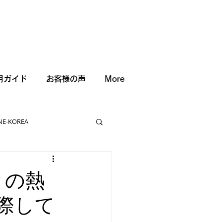
用ガイド
お客様の声
More
NE-KOREA
との熱
際して