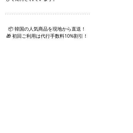
📦 韓国の人気商品を現地から直送！ 
🎁 初回ご利用は代行手数料10%割引！ 
👉詳しくはこちら🌐 
online-korea.com
最新記事
すべて表示