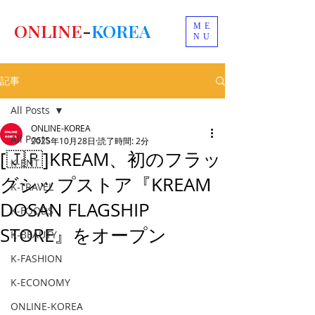
ONLINE
-
KOREA
ME
NU
記事
All Posts
ONLINE-KOREA
All Posts
2025年10月28日
読了時間: 2分
[🇯🇵]KREAM、初のフラッ
K-ENT
グシップストア『KREAM
K-TRAVEL
DOSAN FLAGSHIP
K-FOODS
STORE』をオープン
K-BEAUTY
K-FASHION
K-ECONOMY
ONLINE-KOREA