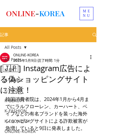
ONLINE
-
KOREA
ME
NU
記事
All Posts
ONLINE-KOREA
All Posts
2025年5月9日
読了時間: 1分
[🇯🇵] Instagram広告によ
K-ENT
る偽ショッピングサイト
K-TRAVEL
に注意！
K-FOODS
韓国消費者院は、2024年1月から4月ま
K-BEAUTY
でにラルフローレン、カーハート、ベ
K-FASHION
イプなどの有名ブランドを装った海外
ショッピングサイトによる詐欺被害が
K-ECONOMY
急増していると9日に発表しました。
ONLINE-KOREA